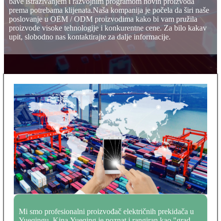
bave istraživanjem i razvojnim programom novih proizvoda
prema potrebama klijenata.Naša kompanija je počela da širi naše
poslovanje u OEM / ODM proizvodima kako bi vam pružila
proizvode visoke tehnologije i konkurentne cene. Za bilo kakav
upit, slobodno nas kontaktirajte za dalje informacije.
Mi smo profesionalni proizvođač električnih prekidača u
Yueqingu, Kina.Yueqing je poznat i rangiran kao "grad