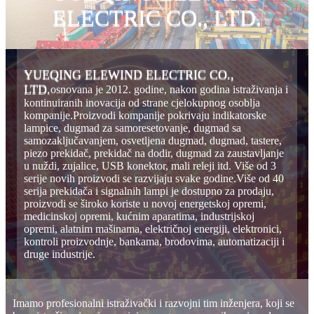
ELECTRIC CO., LTD.
YUEQING ELEWIND ELECTRIC CO.,
LTD.
osnovana je 2012. godine, nakon godina istraživanja i
kontinuiranih inovacija od strane cjelokupnog osoblja
kompanije.Proizvodi kompanije pokrivaju indikatorske
lampice, dugmad za samoresetovanje, dugmad sa
samozaključavanjem, osvetljena dugmad, dugmad, tastere,
piezo prekidač, prekidač na dodir, dugmad za zaustavljanje
u nuždi, zujalice, USB konektor, mali releji itd. Više od 3
serije novih proizvodi se razvijaju svake godine.Više od 40
serija prekidača i signalnih lampi je dostupno za prodaju,
proizvodi se široko koriste u novoj energetskoj opremi,
medicinskoj opremi, kućnim aparatima, industrijskoj
opremi, alatnim mašinama, električnoj energiji, elektronici,
kontroli proizvodnje, bankama, brodovima, automatizaciji i
druge industrije.
Imamo profesionalni istraživački i razvojni tim inženjera, koji se