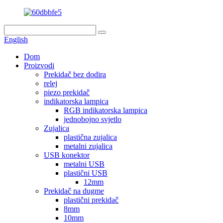
English
Dom
Proizvodi
Prekidač bez dodira
relej
piezo prekidač
indikatorska lampica
RGB indikatorska lampica
jednobojno svjetlo
Zujalica
plastična zujalica
metalni zujalica
USB konektor
metalni USB
plastični USB
12mm
Prekidač na dugme
plastični prekidač
8mm
10mm