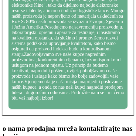
elektronike Kine", tako da dijelimo najbolje elektronske
resurse i talente, a imamo i odlične logističke lance. Mnogo
naših proizvoda je napravljeno od materijala usklađenih sa
RoHS. 80% naših proizvoda se izvozi u Evropu, Sjevernu
i Južnu Ameriku.Posedujemo najsavremeniju proizvodnju,
laboratorijsku opremu i aparate za testiranje, i insistiramo
na kvalitetu opstanka, da služimo i promovišemo razvoj
sistema podrške za upravljanje kvalitetom, kako bismo
osigurali da proizvod indeksa bude u kontrolisanom
stanju.Zadovoljavamo sve naše kupce naprednim
proizvodima, konkurentnim cijenama, brzom isporukom i
uslugom na jednom mjestu. Uz princip da budemo
kreativni, napredni i pošteni, uvijek poboljšavamo naše
proizvode i usluge kako bismo što bolje zadovoljili vaše
kupce.Vjerujemo da je naša misija unaprijediti poslovanje
naših kupaca, a onda će nas naši kupci nagraditi prodajom
lidera i dugoročnim odnosima. Pridružite nam se i mi ćemo
biti vaš najbolji izbor!
o nama prodajna mreža kontaktirajte nas