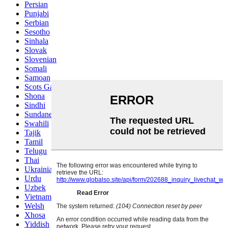
Persian
Punjabi
Serbian
Sesotho
Sinhala
Slovak
Slovenian
Somali
Samoan
Scots Gaelic
Shona
Sindhi
Sundanese
Swahili
Tajik
Tamil
Telugu
Thai
Ukrainian
Urdu
Uzbek
Vietnamese
Welsh
Xhosa
Yiddish