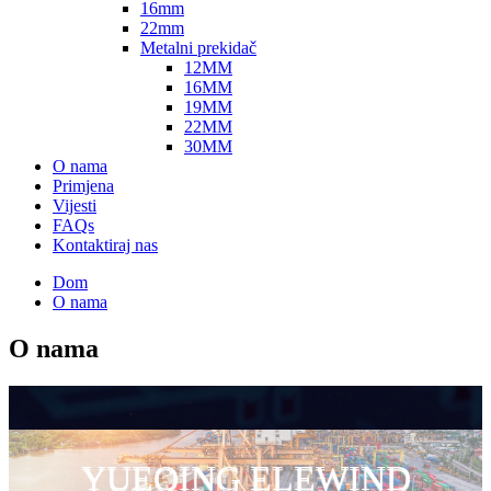
16mm
22mm
Metalni prekidač
12MM
16MM
19MM
22MM
30MM
O nama
Primjena
Vijesti
FAQs
Kontaktiraj nas
Dom
O nama
O nama
YUEQING ELEWIND