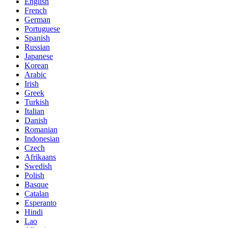
English
French
German
Portuguese
Spanish
Russian
Japanese
Korean
Arabic
Irish
Greek
Turkish
Italian
Danish
Romanian
Indonesian
Czech
Afrikaans
Swedish
Polish
Basque
Catalan
Esperanto
Hindi
Lao