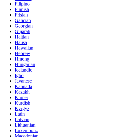
Filipino
Finnish
Frisian
Galician
Georgian
Gujarati
Haitian
Hausa
Hawaiian
Hebrew
Hmong
Hungarian
Icelandic
Igbo
Javanese
Kannada
Kazakh
Khmer
Kurdish
Kyrgyz
Latin
Latvian
Lithuanian
Luxembou..
Macedonian