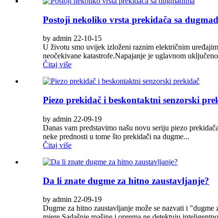
Postoji nekoliko vrsta prekidača sa dugma
by admin 22-10-15
U životu smo uvijek izloženi raznim električnim uređajima.U
neočekivane katastrofe.Napajanje je uglavnom uključeno/
Čitaj više
Piezo prekidač i beskontaktni senzorski pre
by admin 22-09-19
Danas vam predstavimo našu novu seriju piezo prekidača 
neke prednosti u tome što prekidači na dugme...
Čitaj više
Da li znate dugme za hitno zaustavljanje?
by admin 22-09-19
Dugme za hitno zaustavljanje može se nazvati i "dugme za
mjere.Sadašnje mašine i oprema ne detektuju inteligentno