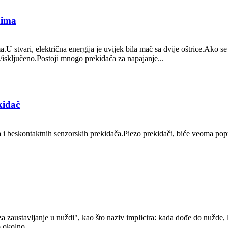
dima
 stvari, električna energija je uvijek bila mač sa dvije oštrice.Ako se p
isključeno.Postoji mnogo prekidača za napajanje...
kidač
i beskontaktnih senzorskih prekidača.Piezo prekidači, biće veoma popu
 zaustavljanje u nuždi", kao što naziv implicira: kada dođe do nužde, l
 okolno...