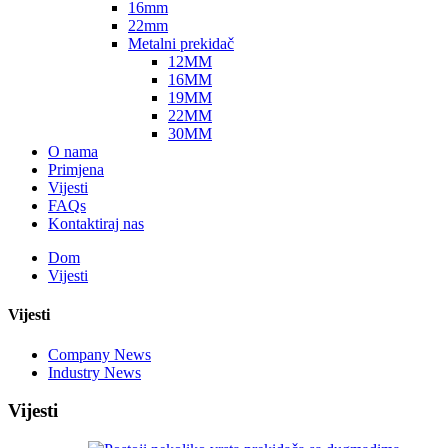
16mm
22mm
Metalni prekidač
12MM
16MM
19MM
22MM
30MM
O nama
Primjena
Vijesti
FAQs
Kontaktiraj nas
Dom
Vijesti
Vijesti
Company News
Industry News
Vijesti