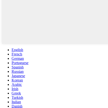
English
French
German
Portuguese
Spanish
Russian
Japanese
Korean
Arabic
Irish
Greek
Turkish
Italian
Danish