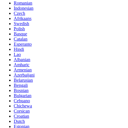
Romanian
Indonesian
Czech
Afrikaans
Swedish
Polish
Basque
Catalan
Esperanto
Hindi
Lao
Albanian
Amharic
Armenian
Azerbaijani
Belarusian
Bengali
Bosnian
Bulgarian
Cebuano
Chichewa
Corsican
Croatian
Dutch
Estonian