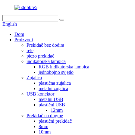
English
Dom
Proizvodi
Prekidač bez dodira
relej
piezo prekidač
indikatorska lampica
RGB indikatorska lampica
jednobojno svjetlo
Zujalica
plastična zujalica
metalni zujalica
USB konektor
metalni USB
plastični USB
12mm
Prekidač na dugme
plastični prekidač
8mm
10mm