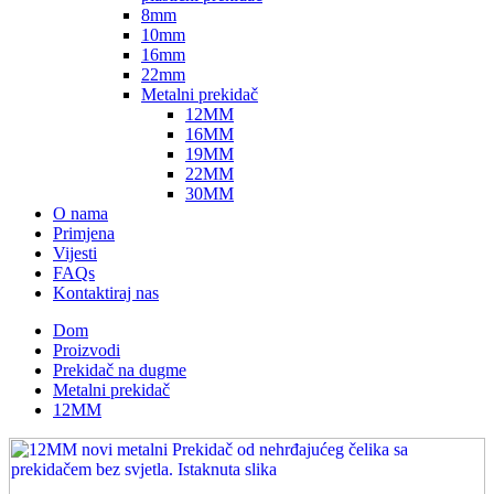
8mm
10mm
16mm
22mm
Metalni prekidač
12MM
16MM
19MM
22MM
30MM
O nama
Primjena
Vijesti
FAQs
Kontaktiraj nas
Dom
Proizvodi
Prekidač na dugme
Metalni prekidač
12MM