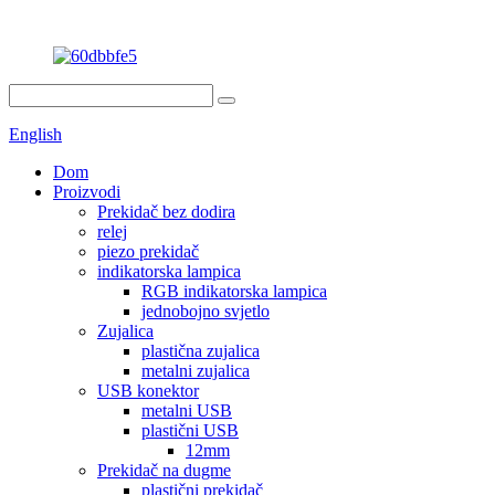
English
Dom
Proizvodi
Prekidač bez dodira
relej
piezo prekidač
indikatorska lampica
RGB indikatorska lampica
jednobojno svjetlo
Zujalica
plastična zujalica
metalni zujalica
USB konektor
metalni USB
plastični USB
12mm
Prekidač na dugme
plastični prekidač