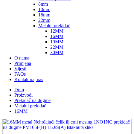
8mm
10mm
16mm
22mm
Metalni prekidač
12MM
16MM
19MM
22MM
30MM
O nama
Primjena
Vijesti
FAQs
Kontaktiraj nas
Dom
Proizvodi
Prekidač na dugme
Metalni prekidač
16MM