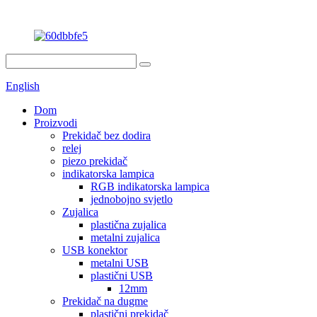
English
Dom
Proizvodi
Prekidač bez dodira
relej
piezo prekidač
indikatorska lampica
RGB indikatorska lampica
jednobojno svjetlo
Zujalica
plastična zujalica
metalni zujalica
USB konektor
metalni USB
plastični USB
12mm
Prekidač na dugme
plastični prekidač