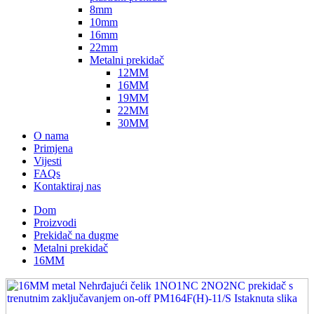
8mm
10mm
16mm
22mm
Metalni prekidač
12MM
16MM
19MM
22MM
30MM
O nama
Primjena
Vijesti
FAQs
Kontaktiraj nas
Dom
Proizvodi
Prekidač na dugme
Metalni prekidač
16MM