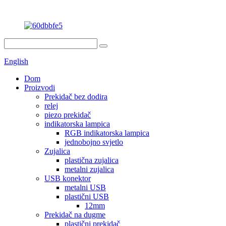
English
Dom
Proizvodi
Prekidač bez dodira
relej
piezo prekidač
indikatorska lampica
RGB indikatorska lampica
jednobojno svjetlo
Zujalica
plastična zujalica
metalni zujalica
USB konektor
metalni USB
plastični USB
12mm
Prekidač na dugme
plastični prekidač